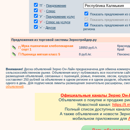
`П` -
Предложение
`С`
-
Спрос
Показать предложения из 
`У` -
Предложение услуг
Показать предложения из 
`У`
-
Спрос на услуги
Показать предложения из
`=` -
Другое
региона
Предложения из торговой системы Зернотрейдер.ру
Мука пшеничная хлебопекарная
Краснод
П
18950 руб./т.
сорт 1
Край
П
Пшеница мягкая класс 5
8 руб./кг.
Пензенс
Внимание!
Доска объявлений Зерно Он-Лайн предназначена для обмена коммер
сельскохозяйственном рынке. Объявления могут публиковать все посетители са
размещения объявлений, связанных с пшеницей, рожью, ячменем, овсом, кукуруз
составляет 250 рублей за объявление в одном регионе и в одном разделе, объяв
одного в день. Для подписчиков лимиты размещения значительно расширены, смо
объявлений
.
Официальные каналы Зерно Он-Л
Объявления о покупке и продаже ри
Новостной канал:
https://t.
Полный список доступных канало
А также объявления и новости Зер
мобильном приложении для