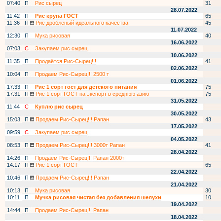
07:40
П
Рис сырец
31
28.07.2022
11:42
П
Рис крупа ГОСТ
65
11:36
П
Рис дробленый идеального качества
45
11.07.2022
12:30
П
Мука рисовая
40
16.06.2022
07:03
С
Закупаем рис сырец
10.06.2022
11:35
П
Продаётся Рис-Сырец!!!
41
02.06.2022
10:04
П
Продаем Рис-Сырец!!! 2500 т
01.06.2022
17:33
П
Рис 1 сорт гост для детского питания
75
17:31
П
Рис 1 сорт ГОСТ на экспорт в среднюю азию
75
31.05.2022
11:44
С
Куплю рис сырец
30.05.2022
15:03
П
Продаем Рис-Сырец!!! Рапан
43
17.05.2022
09:59
С
Закупаем рис сырец
04.05.2022
08:53
П
Продаем Рис-Сырец!!! 3000т Рапан
41
28.04.2022
14:26
П
Продаем Рис-Сырец!!! Рапан 2000т
14:17
П
Рис 1 сорт ГОСТ
65
22.04.2022
10:46
П
Продаем Рис-Сырец!!! Рапан
21.04.2022
10:13
П
Мука рисовая
30
10:11
П
Мучка рисовая чистая без добавления шелухи
10
19.04.2022
14:44
П
Продаем Рис-Сырец!!! Рапан
18.04.2022