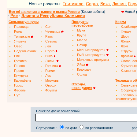
Новые разделы:
Тритикале
,
Сорго
,
Вика
,
Люпин
,
Гор
Все объявления аграрного рынка России
(Кроме работы)
Новый 
Рис
Элиста и Республика Калмыкия
/
/
Сельхозкультуры
Продукты
Корма
переработки
Пшеница
Соя
Комбикор
Мука
Рожь
Чечевица
Фураж
Крупа
Тритикале
Рапс
Шрот
Масло
Ячмень
Свекла
Жмых
Сахар
Овес
Лен
Жом
Мясные продукты
Подсолнечник
Сорго
Отруби
Рыбные продукты
Рис
Вика
Дрожжи
Молочные продукты
Гречиха
Люпин
Силос, се
Яйца
Пшено
Горчица
Кормовые
Крахмал
Просо
Рыжик
Компонен
Солод
Кукуруза
Лук
Картофель
Морковь
Техника и о
Отходы,
Горох
Овощи
Сельхозт
некондиция
Фасоль
Фрукты
Оборудов
Нут
Топливо, 
комплектую
Поиск по доске объявлений
Сортировать:
по дате
по релевантности
рас