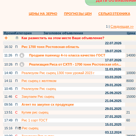
ЦЕНЫ НА ЗЕРНО
ПРОГНОЗЫ ЦЕН
СЕЛЬХОЗТЕХНИКА
1 |
Следующая >>
Время
Категория
Заголовок объявления
Цена
П
Как разместить на этом месте Ваше объявление?
22.07.2026
16:32
П
Рис 1700 тонн Ростовская область
19.07.2026
11:26
П
Продаем пшеницу 4-го класса качество ГОСТ
14000
17.07.2026
10:26
П
Реализация Риса от СХТП - 1700 тонн Ростовская обл...
11.03.2026
14:40
П
Реализуем Рис сырец 1300 тонн урожай 2023 г
10000
03.03.2026
14:11
П
Рис сырец с желтяком
8000
29.01.2026
10:45
П
Реализуем Рис сырец
15000
25.09.2025
11:46
С
Закупаем Рис сырец
15000
21.04.2025
09:56
П
Агент по закупке сх продукции
29.01.2025
13:51
С
Купим рис сырец
21
27.01.2025
17:49
П
Рис 1 сорт ГОСТ
60
15.01.2025
15:16
П
Рис сырец
03.12.2024