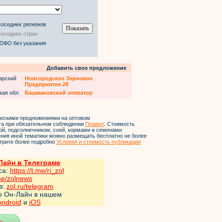
соседних регионов
соседних стран
 ЮФО без указания
Добавить свое предложение
арский
Новгородское Зерновое
Предприятие 28
кая обл.
Башмаковский элеватор
ческими предложениями на оптовом
йта при обязательном соблюдении
Правил
. Стоимость
ой, подсолнечником, соей, кормами и семенами
ления иной тематики можно размещать бесплатно не более
трите более подробно
Условия и стоимость публикации
айн в Телеграме
са:
https://t.me/ri_zol
me/zol
news
в:
zol.ru/telegram
но Он-Лайн в нашем
Android
и
iOS