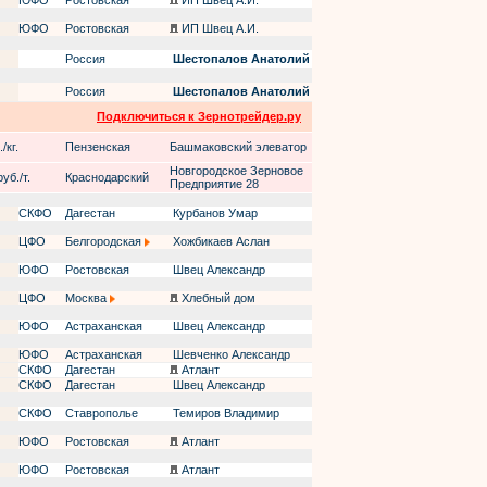
ЮФО
Ростовская
ИП Швец А.И.
ЮФО
Ростовская
ИП Швец А.И.
Россия
Шестопалов Анатолий
Россия
Шестопалов Анатолий
Подключиться к Зернотрейдер.ру
/кг.
Пензенская
Башмаковский элеватор
Новгородское Зерновое
уб./т.
Краснодарский
Предприятие 28
СКФО
Дагестан
Курбанов Умар
ЦФО
Белгородская
Хожбикаев Аслан
ЮФО
Ростовская
Швец Александр
ЦФО
Москва
Хлебный дом
ЮФО
Астраханская
Швец Александр
ЮФО
Астраханская
Шевченко Александр
СКФО
Дагестан
Атлант
СКФО
Дагестан
Швец Александр
СКФО
Ставрополье
Темиров Владимир
ЮФО
Ростовская
Атлант
ЮФО
Ростовская
Атлант