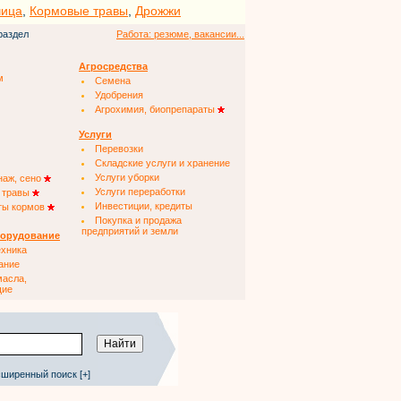
чица
,
Кормовые травы
,
Дрожжи
раздел
Работа: резюме, вакансии...
Агросредства
м
Семена
Удобрения
Агрохимия, биопрепараты
Услуги
Перевозки
Складские услуги и хранение
Услуги уборки
наж, сено
Услуги переработки
 травы
Инвестиции, кредиты
ты кормов
Покупка и продажа
предприятий и земли
борудование
ехника
ание
масла,
щие
ширенный поиск [+]