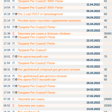
15:01
П
Продаем Рис-Сырец!!! 3000т Рапан
41
11.04.2022
14:54
П
Продаем Рис-Сырец!!! 3000т Рапан
41
05.04.2022
15:18
П
Рис 1 сорт ГОСТ от производителя
60
04.04.2022
21:14
П
Рисовая мука с высоким содержанием крахмала
40
01.04.2022
11:52
П
Продаем Рис-Сырец!!! Рапан
41
28.03.2022
21:38
С
Закупаем рис сырец в больших объёмах
35000
10:41
П
Продаем Рис-Сырец!!! Рапан
40
22.03.2022
17:19
П
Продаем Рис-Сырец!!! Рапан
15.03.2022
10:08
П
Продаем Рис-Сырец!!!
10.03.2022
19:01
П
Рис крупа высший сорт
70
09.03.2022
11:59
П
Продаем Рис-Сырец!!! Рапан
02.03.2022
08:31
П
Рис дроблённый отборный для детского питания
35
01.03.2022
19:14
П
Рис дроблённый для детского питания
35
19:10
П
Рис крупа ГОСТ высший сорт.
60
28.02.2022
09:29
П
Продаем Рис-Сырец!!! Рапан
24.02.2022
17:04
П
Продаем Рис-Сырец!!! Рапан
17.02.2022
07:26
С
Закупаем рис сырец
24000
16.02.2022
06:52
С
Закупаем рис сырец
25000
14.02.2022