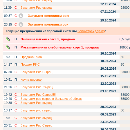
10:00
С
Закупаем Рис сырец
28000
22.11.2024
11:39
С
Закупаем Рис сырец
28000
07.11.2024
09:37
С
Закупаем половинки сою
29.10.2024
23:15
С
Закупаем половинки сои
Текущие предложения из торговой системы
Зернотрейдер.ру
:
П
Пшеница мягкая класс 5, продажа
8,5 руб.
П
Мука пшеничная хлебопекарная сорт 1, продажа
18950 р
16.10.2024
18:31
П
Продажа Риса
50
18.07.2024
14:17
П
Продам РИС
70
20.02.2024
07:30
С
Закупаем Рис Сырец
37000
15.11.2023
10:51
П
Крупа рисовая
12.10.2023
21:26
С
Закупаем Рис-Сырец
38000
03.10.2023
19:42
С
Закупаем Рис Сырец!!!!
38000
19:40
С
Закупаем рис сырец в больших объёмах
35000
19:38
С
Закупаем Рис сырец
30.09.2023
13:17
С
Закупаем рис сырец
30
06.09.2023
18:51
С
Закупаем Рис сырец
23.08.2023
20:31
С
Закупаем Рис Сырец
26.06.2023