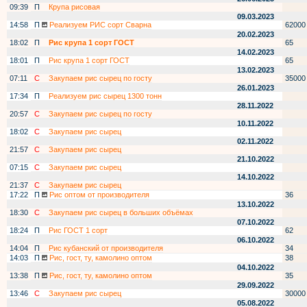
09:39
П
Крупа рисовая
09.03.2023
14:58
П
Реализуем РИС сорт Сварна
62000
20.02.2023
18:02
П
Рис крупа 1 сорт ГОСТ
65
14.02.2023
18:01
П
Рис крупа 1 сорт ГОСТ
65
13.02.2023
07:11
С
Закупаем рис сырец по госту
35000
26.01.2023
17:34
П
Реализуем рис сырец 1300 тонн
28.11.2022
20:57
С
Закупаем рис сырец по госту
10.11.2022
18:02
С
Закупаем рис сырец
02.11.2022
21:57
С
Закупаем рис сырец
21.10.2022
07:15
С
Закупаем рис сырец
14.10.2022
21:37
С
Закупаем рис сырец
17:22
П
Рис оптом от производителя
36
13.10.2022
18:30
С
Закупаем рис сырец в больших объёмах
07.10.2022
18:24
П
Рис ГОСТ 1 сорт
62
06.10.2022
14:04
П
Рис кубанский от производителя
34
14:03
П
Рис, гост, ту, камолино оптом
38
04.10.2022
13:38
П
Рис, гост, ту, камолино оптом
35
29.09.2022
13:46
С
Закупаем рис сырец
30000
05.08.2022