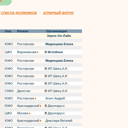
СПИСОК ДОЛЖНИКОВ
АГРАРНЫЙ ФОРУМ
Окр.
Регион
Организация
Зерно Он-Лайн
ЮФО
Ростовская
Меденцева Елена
ЦФО
Воронежская
Истобное
ЮФО
Ростовская
Меденцева Елена
ЮФО
Ростовская
ИП Швец А.И.
ЮФО
Ростовская
ИП Швец А.И.
ЮФО
Ростовская
ИП Швец А.И.
СКФО
Дагестан
ИП Швец А.И.
ЮФО
Ростовская
Агент Андрей
ЮФО
Краснодарский
Джунгарусс
ЦФО
Москва
Джунгарусс
ЮФО
Краснодарский
Диаспара Виталий